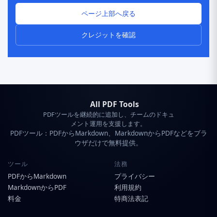
ページ上部へ戻る
クレジットを確認
All PDF Tools
PDFツールを継続的に追加し、チームのドキュ
メント運用を支援します。
PDFツール：PDFからMarkdown、MarkdownからPDFなどをブラ
ウザだけで無料提供。
ツール
法務
PDFからMarkdown
プライバシー
MarkdownからPDF
利用規約
料金
特商法表記