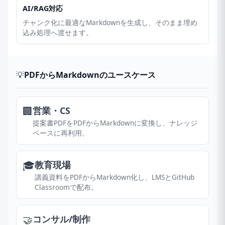
AI/RAG対応
チャンク化に最適なMarkdownを生成し、そのまま埋め
込み処理へ渡せます。
💡
PDFからMarkdownのユースケース
🏢
営業・CS
提案書PDFをPDFからMarkdownに変換し、ナレッジ
ベースに再利用。
🎓
教育現場
講義資料をPDFからMarkdown化し、LMSとGitHub
Classroomで配布。
🤝
コンサル/制作