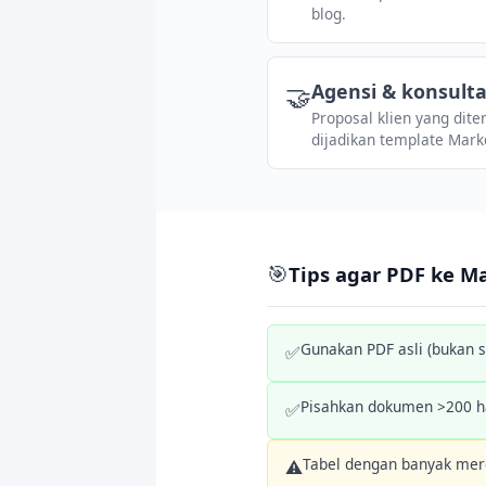
blog.
🤝
Agensi & konsult
Proposal klien yang dite
dijadikan template Mark
🎯
Tips agar PDF ke 
Gunakan PDF asli (bukan s
✅
Pisahkan dokumen >200 ha
✅
Tabel dengan banyak merg
⚠️