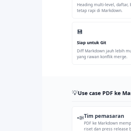
Heading multi-level, daftar
tetap rapi di Markdown.
💾
Siap untuk Git
Diff Markdown jauh lebih m
yang rawan konflik merge.
💡
Use case PDF ke M
📣
Tim pemasaran
PDF ke Markdown mempe
riset dan press release