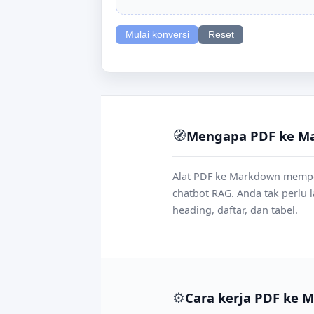
Mulai konversi
Reset
🧭
Mengapa PDF ke Mar
Alat PDF ke Markdown memper
chatbot RAG. Anda tak perlu 
heading, daftar, dan tabel.
⚙️
Cara kerja PDF ke 