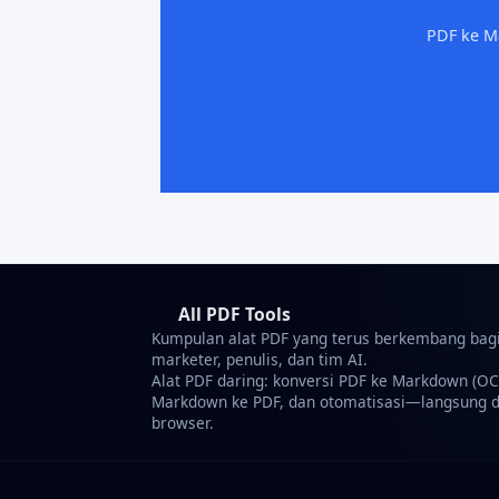
PDF ke M
All PDF Tools
Kumpulan alat PDF yang terus berkembang bag
marketer, penulis, dan tim AI.
Alat PDF daring: konversi PDF ke Markdown (OC
Markdown ke PDF, dan otomatisasi—langsung d
browser.