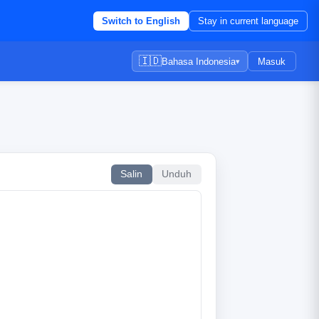
Switch to English
Stay in current language
🇮🇩
Bahasa Indonesia
Masuk
▾
Salin
Unduh