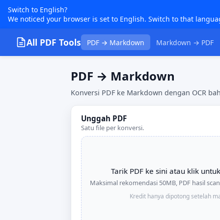
Switch to English?
We noticed your browser is set to English. Switch to that langua
All PDF Tools
PDF → Markdown
Markdown → PDF
PDF → Markdown
Konversi PDF ke Markdown dengan OCR bahas
Unggah PDF
Satu file per konversi.
Tarik PDF ke sini atau klik unt
Maksimal rekomendasi 50MB, PDF hasil scan 
Kredit hanya dipotong setelah m