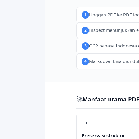
Unggah PDF ke PDF too
1
Inspect menunjukkan e
2
OCR bahasa Indonesia d
3
Markdown bisa diunduh, 
4
🚀
Manfaat utama PD
📑
Preservasi struktur