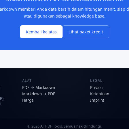
arkdown memberi Anda data bersih dalam hitungan menit, siap di
atau digunakan sebagai knowledge base.
Kembali ke atas
Lihat paket kredit
ALAT
LEGAL
PDF → Markdown
Privasi
i
Markdown → PDF
Ketentuan
R),
Harga
Imprint
i
© 2026 All PDF Tools. Semua hak dilindungi.