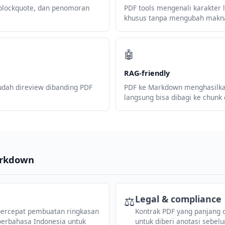
, blockquote, dan penomoran
PDF tools mengenali karakter l
khusus tanpa mengubah makn
🤖
RAG-friendly
udah direview dibanding PDF
PDF ke Markdown menghasilkan
langsung bisa dibagi ke chunk
arkdown
⚖️
Legal & compliance
rcepat pembuatan ringkasan
Kontrak PDF yang panjang 
 berbahasa Indonesia untuk
untuk diberi anotasi sebelum